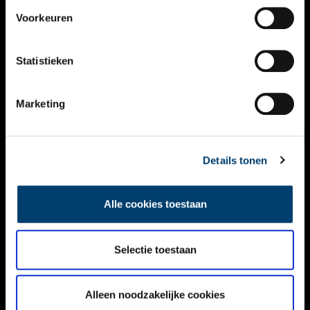
VIDEO’S
Voorkeuren
OVER ONS
Statistieken
CONTACT
NIEUWSBRIEF
Marketing
DISCLAIMER
Details tonen
PRIVACY
TOEGANKELIJKHEID
Alle cookies toestaan
Volg ONH op social media
Selectie toestaan
Alleen noodzakelijke cookies
© ONH | 2026