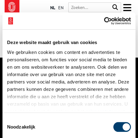
NL
EN
Deze website maakt gebruik van cookies
We gebruiken cookies om content en advertenties te
personaliseren, om functies voor social media te bieden
en om ons websiteverkeer te analyseren. Ook delen we
informatie over uw gebruik van onze site met onze
VERHALEN
partners voor social media, adverteren en analyse. Deze
NIEUWS
partners kunnen deze gegevens combineren met andere
informatie die u aan ze heeft verstrekt of die ze hebben
KALENDER
verzameld op basis van uw gebruik van hun services. U
gaat akkoord met de cookies en het
privacystatement
THEMA’S
als u onze website blijft gebruiken.
Toestemmingsselectie
ACTIVITEITEN
Noodzakelijk