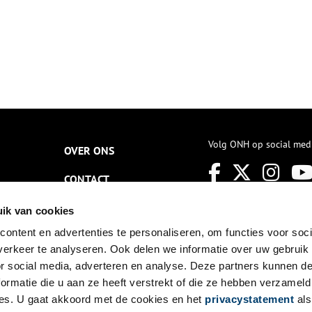
Volg ONH op social med
OVER ONS
CONTACT
NIEUWSBRIEF
ik van cookies
ontent en advertenties te personaliseren, om functies voor soci
DISCLAIMER
erkeer te analyseren. Ook delen we informatie over uw gebruik
PRIVACY
or social media, adverteren en analyse. Deze partners kunnen 
ormatie die u aan ze heeft verstrekt of die ze hebben verzameld
TOEGANKELIJKHEID
es. U gaat akkoord met de cookies en het
privacystatement
als