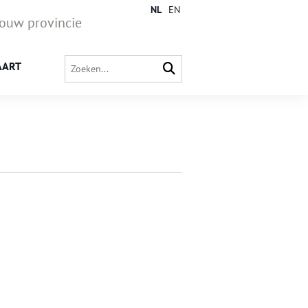
NL
EN
jouw provincie
AART