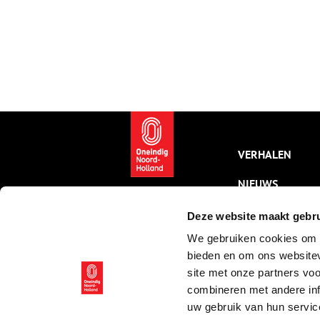
VERHALEN
NIEUWS
KALENDER
Deze website maakt gebru
We gebruiken cookies om c
THEMA’S
bieden en om ons websitev
ACTIVITEITEN
site met onze partners vo
combineren met andere inf
VIDEO’S
uw gebruik van hun servic