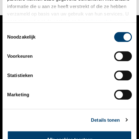
informatie die u aan ze heeft verstrekt of die ze hebben
verzameld op basis van uw gebruik van hun services. U
gaat akkoord met de cookies en het
privacystatement
als u onze website blijft gebruiken.
Toestemmingsselectie
VERHALEN
Noodzakelijk
NIEUWS
Voorkeuren
KALENDER
THEMA’S
Statistieken
ACTIVITEITEN
Marketing
VIDEO’S
OVER ONS
Details tonen
CONTACT