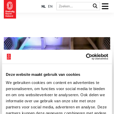
NL
EN
Deze website maakt gebruik van cookies
70 jaar Stadsherstel: open monumenten
We gebruiken cookies om content en advertenties te
Ter gelegenheid van het 70-jarig jubileum stelt Stadsherstel
elke week gratis een monument open binnen haar werkgebied:
personaliseren, om functies voor social media te bieden
een straal van 45 kilometer rondom Amsterdam, waar de
en om ons websiteverkeer te analyseren. Ook delen we
organisatie actief is in 36 plaatsen met het redden, restaureren
informatie over uw gebruik van onze site met onze
2 min
en beheren van monumentaal erfgoed.
partners voor social media, adverteren en analyse. Deze
partners kunnen deze gegevens combineren met andere