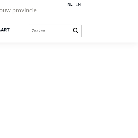
NL
EN
jouw provincie
AART