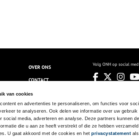
Volg ONH op social med
OVER ONS
CONTACT
NIEUWSBRIEF
ik van cookies
ontent en advertenties te personaliseren, om functies voor soci
DISCLAIMER
erkeer te analyseren. Ook delen we informatie over uw gebruik
PRIVACY
or social media, adverteren en analyse. Deze partners kunnen 
ormatie die u aan ze heeft verstrekt of die ze hebben verzameld
TOEGANKELIJKHEID
es. U gaat akkoord met de cookies en het
privacystatement
als