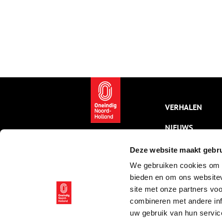
VERHALEN
NIEUWS
KALENDER
Deze website maakt gebru
We gebruiken cookies om c
THEMA’S
bieden en om ons websitev
ACTIVITEITEN
site met onze partners vo
combineren met andere inf
VIDEO’S
uw gebruik van hun servic