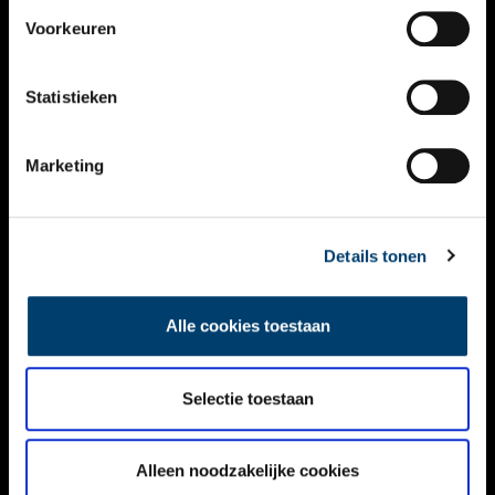
VIDEO’S
Voorkeuren
OVER ONS
Statistieken
CONTACT
NIEUWSBRIEF
Marketing
DISCLAIMER
Details tonen
PRIVACY
TOEGANKELIJKHEID
Alle cookies toestaan
Volg ONH op social media
Selectie toestaan
Alleen noodzakelijke cookies
© ONH | 2026