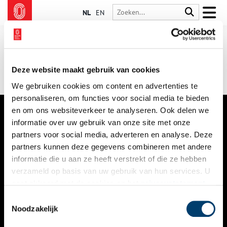
NL
EN
Deze website maakt gebruik van cookies
We gebruiken cookies om content en advertenties te
personaliseren, om functies voor social media te bieden
en om ons websiteverkeer te analyseren. Ook delen we
informatie over uw gebruik van onze site met onze
VERHALEN
partners voor social media, adverteren en analyse. Deze
NIEUWS
partners kunnen deze gegevens combineren met andere
informatie die u aan ze heeft verstrekt of die ze hebben
KALENDER
verzameld op basis van uw gebruik van hun services. U
gaat akkoord met de cookies en het
privacystatement
THEMA’S
als u onze website blijft gebruiken.
Toestemmingsselectie
ACTIVITEITEN
Noodzakelijk