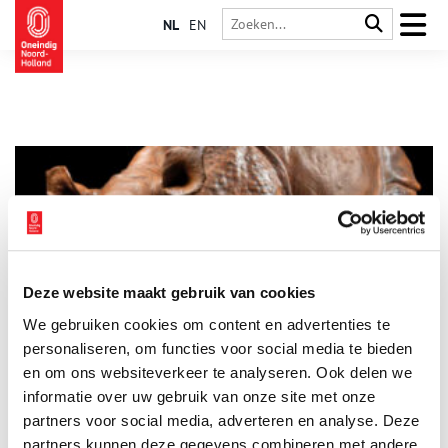
NL
EN
Deze website maakt gebruik van cookies
Rijksmuseum koopt beeld neushoorn Clara op TEFAF
We gebruiken cookies om content en advertenties te
Ze was een absolute superster in de 18de eeuw, neushoorn
Clara. Vreemd, groot, ontzagwekkend en vooral totaal anders
personaliseren, om functies voor social media te bieden
dan alle andere bekende dieren. Zeventien jaar lang trok ze
en om ons websiteverkeer te analyseren. Ook delen we
met haar Nederlandse eigenaar door Europa, langs hoven,
informatie over uw gebruik van onze site met onze
2 min
markten, kermissen en carnavals. Van Wenen tot Parijs en van
Napels tot Kopenhagen, liepen vorsten, boeren, burgers en
partners voor social media, adverteren en analyse. Deze
kunstenaars uit om het dier te bewonderen en vast te leggen.
partners kunnen deze gegevens combineren met andere