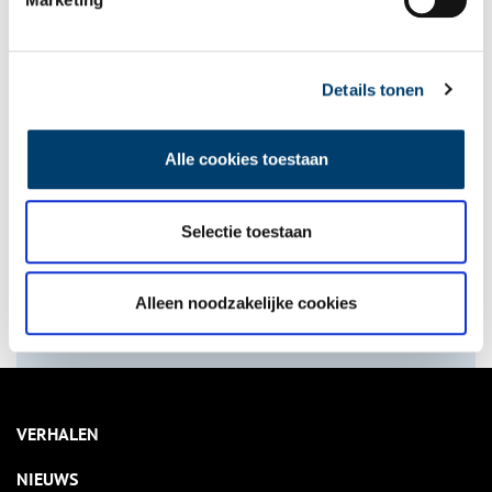
Ra­dio­ac­tie­ve mode: stra­lend als nooit te­vo­ren
Details tonen
onh.nl
>
provinciale jaarkalender
>
Alle cookies toestaan
Bekijk kalender
Selectie toestaan
Delen
Alleen noodzakelijke cookies
VERHALEN
NIEUWS