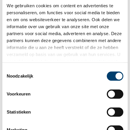
vooralsnog geheel op eigen risico.
We gebruiken cookies om content en advertenties te
personaliseren, om functies voor social media te bieden
Wie tussen die kleding prachtige couturejaponnen hoopt aan te
en om ons websiteverkeer te analyseren. Ook delen we
treffen, komt waarschijnlijk bedrogen uit, want veel
informatie over uw gebruik van onze site met onze
belangstelling voor de laatste modes had Marie Curie niet. Toch
kende ze tijdens haar leven een klein moment van
fashion
partners voor social media, adverteren en analyse. Deze
influencer
-schap. Dit was onder meer te danken aan het
partners kunnen deze gegevens combineren met andere
radioactieve materiaal radium dat zij en haar man in 1898 hadden
informatie die u aan ze heeft verstrekt of die ze hebben
ontdekt.
verzameld op basis van uw gebruik van hun services. U
gaat akkoord met de cookies en het
privacystatement
Radium, een onbekend materiaal dat een mysterieuze straling en
als u onze website blijft gebruiken.
toverachtige blauwe gloed afgaf, sprak destijds sterk tot de
Toestemmingsselectie
Noodzakelijk
maatschappelijke verbeelding. Net als radioactiviteit zelf, dat
toen al als grote belofte voor de wetenschap werd gezien. Daar
speelde de modeindustrie graag op in – overigens samen met de
Voorkeuren
rest van de commerciële wereld.
Statistieken
Gerelateerd artikel
Marketing