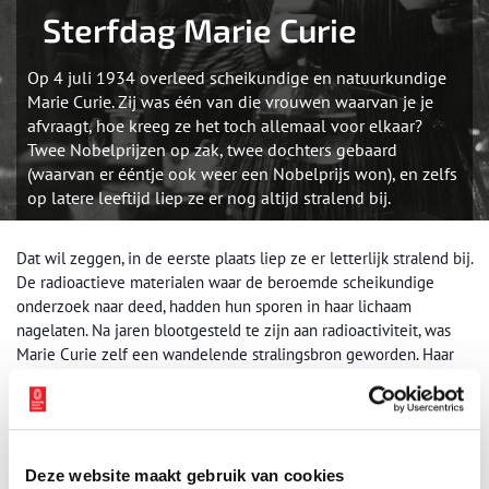
Sterfdag Marie Curie
Op 4 juli 1934 overleed scheikundige en natuurkundige
Marie Curie. Zij was één van die vrouwen waarvan je je
afvraagt, hoe kreeg ze het toch allemaal voor elkaar?
Twee Nobelprijzen op zak, twee dochters gebaard
(waarvan er ééntje ook weer een Nobelprijs won), en zelfs
op latere leeftijd liep ze er nog altijd stralend bij.
Dat wil zeggen, in de eerste plaats liep ze er letterlijk stralend bij.
De radioactieve materialen waar de beroemde scheikundige
onderzoek naar deed, hadden hun sporen in haar lichaam
nagelaten. Na jaren blootgesteld te zijn aan radioactiviteit, was
Marie Curie zelf een wandelende stralingsbron geworden. Haar
stoffelijk overschot, maar ook de kleding die ze droeg, zijn nog
altijd gevaarlijk radioactief. De Franse nationale bibliotheek, die
haar nalatenschap beheert, heeft haar kleding dan ook
opgeslagen in kisten met een dikke loodlaag. Bezichtiging is
alleen mogelijk met een hazmat-achtig beschermpak aan – en
Deze website maakt gebruik van cookies