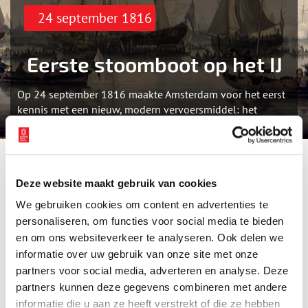
24 september 1816
Eerste stoomboot op het IJ
Op 24 september 1816 maakte Amsterdam voor het eerst
kennis met een nieuw, modern vervoersmiddel: het
stoomschip.
Als onderdeel van een promotiereis bezocht het Engelse
stoomschip ‘The Defiance’ in september 1816 de
haven
van
Deze website maakt gebruik van cookies
Amsterdam. Koning Willem I en zijn familie kwamen er speciaal
We gebruiken cookies om content en advertenties te
voor naar de hoofdstad. Amsterdam had echter geen
personaliseren, om functies voor social media te bieden
belangstelling voor een lijndienst met dit Engelse vaartuig. Ook
Rotterdam, waar kapitein en eigenaar William Wagnel eerder in
en om ons websiteverkeer te analyseren. Ook delen we
mei zijn schip vertoonde, had geen interesse. Het succes van de
informatie over uw gebruik van onze site met onze
dag was vooral het bezoek van de koning, dat naderhand breed
partners voor social media, adverteren en analyse. Deze
werd uitgemeten.
partners kunnen deze gegevens combineren met andere
informatie die u aan ze heeft verstrekt of die ze hebben