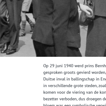
Op 29 juni 1940 werd prins Bernha
gesproken groots gevierd worden, 
Duitse inval in ballingschap in E
in verschillende grote steden, zo
komen voor de viering van de kon
bezetter verboden, dus droegen d
bloem was een symbolische verwijz