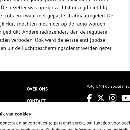
 De bezetter was op zijn zachtst gezegd niet blij
le trots en kwam met gepaste strafmaatregelen. De
jk Huis mochten niet meer op de radio worden
 gedrukt. Andere radiozenders dan de reguliere
rden verboden. Ook werd de eerste anti-joodse
en uit de Luchtbeschermingsdienst werden gezet.
Volg ONH op social med
OVER ONS
CONTACT
NIEUWSBRIEF
ik van cookies
ontent en advertenties te personaliseren, om functies voor soci
DISCLAIMER
erkeer te analyseren. Ook delen we informatie over uw gebruik