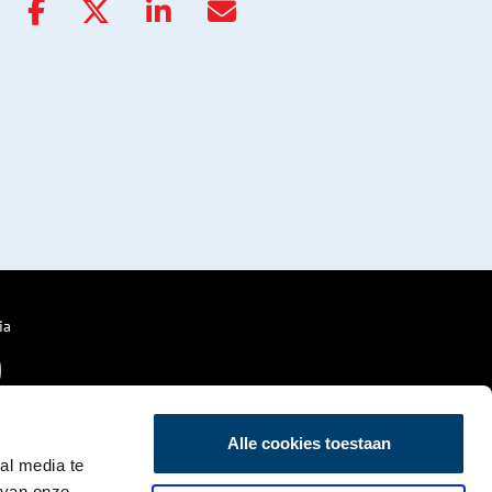
ia
Alle cookies toestaan
al media te
 van onze