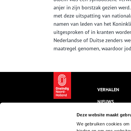
anjer in zijn borstzak gezien werd.
met deze uitspatting van nationa
namen van leden van het Koninkli
uitgesproken of in kranten worden
Nederlandse of Duitse zenders we
maatregel genomen, waardoor jod
VERHALEN
NIEUWS
KALENDER
Deze website maakt gebru
We gebruiken cookies om c
THEMA’S
bieden en om ons websitev