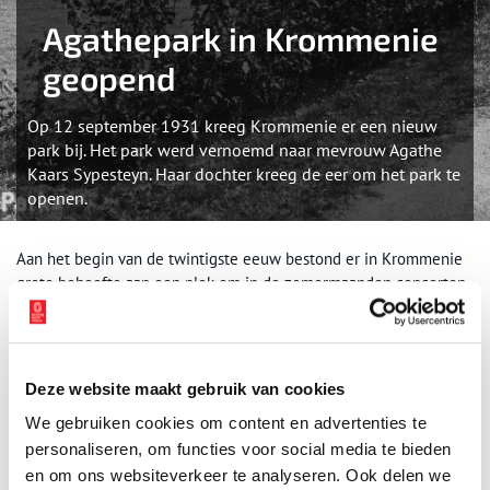
Agathepark in Krommenie
geopend
Op 12 september 1931 kreeg Krommenie er een nieuw
park bij. Het park werd vernoemd naar mevrouw Agathe
Kaars Sypesteyn. Haar dochter kreeg de eer om het park te
openen.
Aan het begin van de twintigste eeuw bestond er in Krommenie
grote behoefte aan een plek om in de zomermaanden concerten
en concoursen te houden. Toen de sigarenfabrikant Baars (bekend
van de Victor Hugo sigaren) op 30 september 1927 het zestigjarig
jubileum van het bedrijf vierde, waar hij intussen zelf veertig jaar
werkzaam was, schonk hij 3000, – gulden aan de gemeente als
Deze website maakt gebruik van cookies
startkapitaal voor de aanleg van een park. Stukje bij beetje werd
We gebruiken cookies om content en advertenties te
het stuk weiland met de naam ‘Vlieland’ aangekocht voor dit
personaliseren, om functies voor social media te bieden
doeleinde, in totaal zo’n vijf hectare. Het bedrag dat nog tekort
kwam, maar liefst 43.000, – gulden, werd geschonken door de
en om ons websiteverkeer te analyseren. Ook delen we