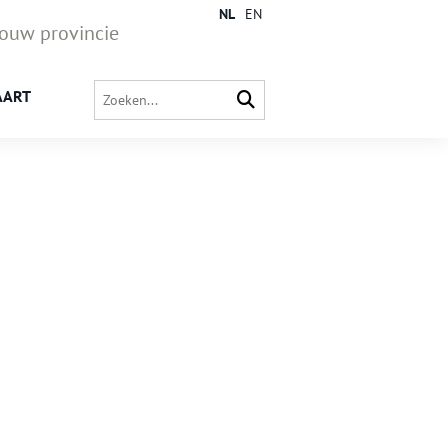
NL
EN
jouw provincie
AART