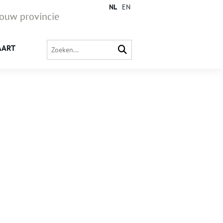
NL
EN
jouw provincie
AART