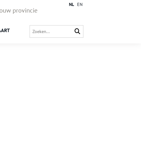
NL
EN
jouw provincie
AART