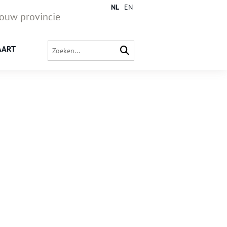
NL
EN
jouw provincie
AART