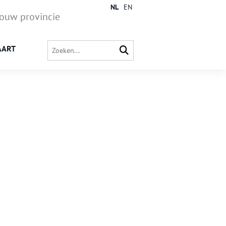
NL
EN
jouw provincie
AART