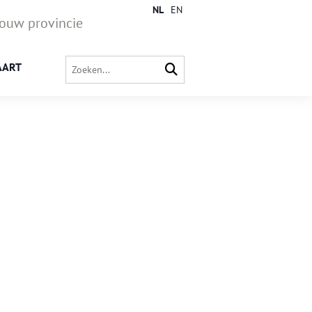
NL
EN
jouw provincie
AART