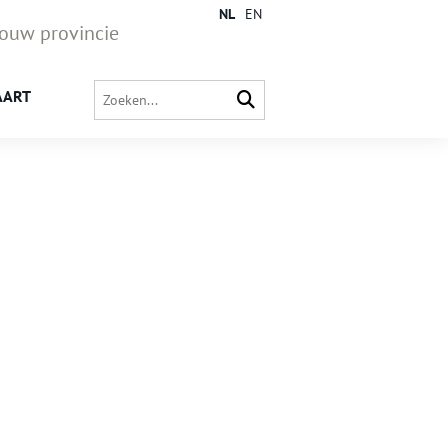
NL
EN
jouw provincie
AART