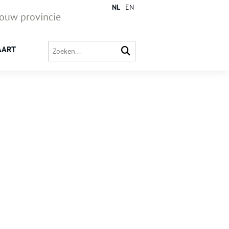
NL
EN
jouw provincie
AART