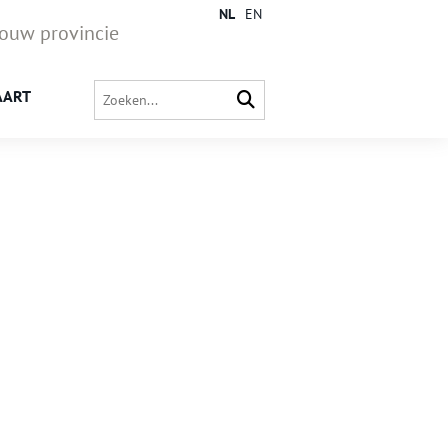
NL
EN
jouw provincie
AART