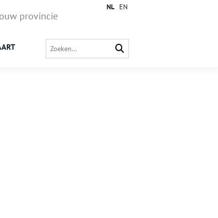
NL
EN
jouw provincie
AART