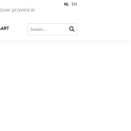
NL
EN
jouw provincie
AART