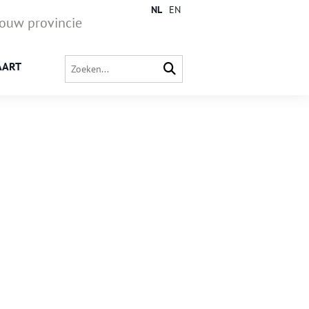
NL
EN
jouw provincie
AART