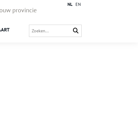
NL
EN
jouw provincie
AART