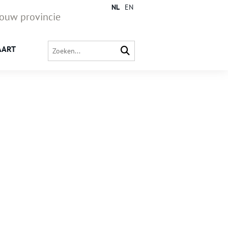
NL
EN
jouw provincie
AART