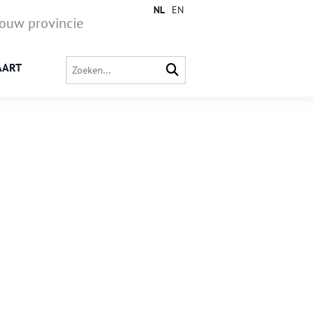
NL
EN
jouw provincie
AART