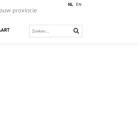
NL
EN
jouw provincie
AART