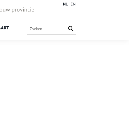
NL
EN
jouw provincie
AART