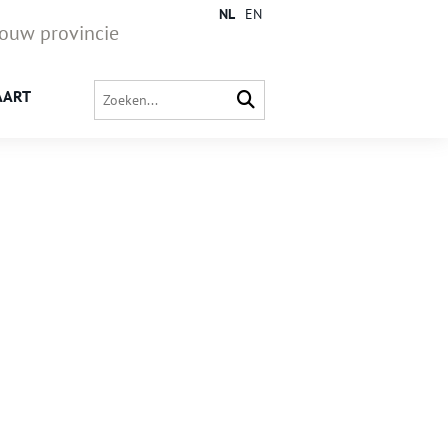
NL
EN
jouw provincie
AART