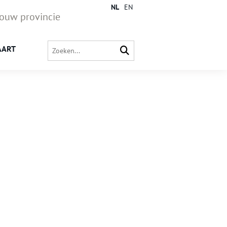
NL
EN
jouw provincie
AART