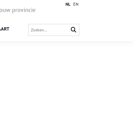
NL
EN
jouw provincie
AART