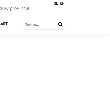
NL
EN
jouw provincie
AART