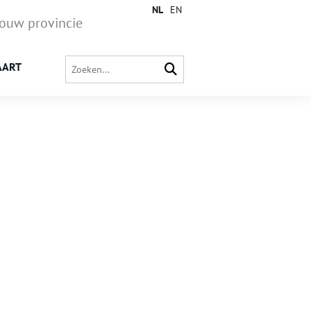
NL
EN
jouw provincie
AART