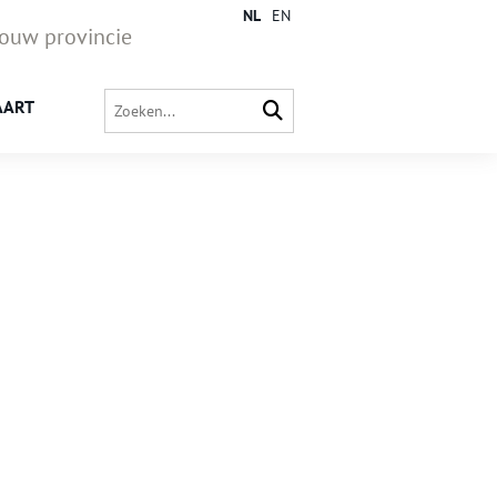
NL
EN
jouw provincie
AART