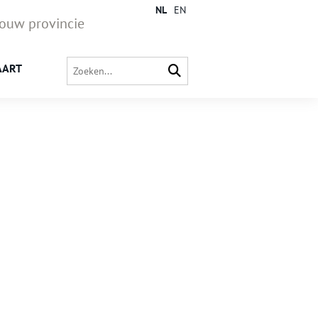
NL
EN
jouw provincie
AART