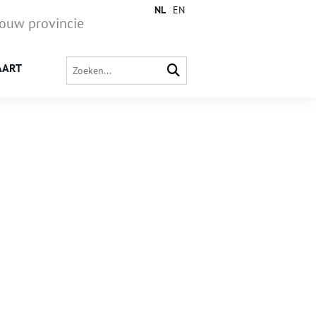
NL
EN
jouw provincie
AART