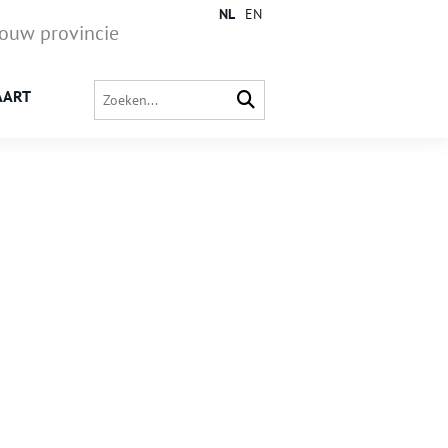
NL
EN
jouw provincie
AART