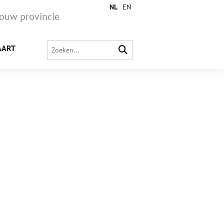
NL
EN
jouw provincie
AART