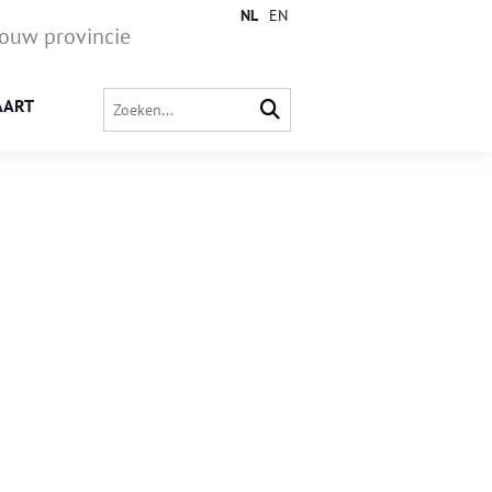
NL
EN
jouw provincie
AART