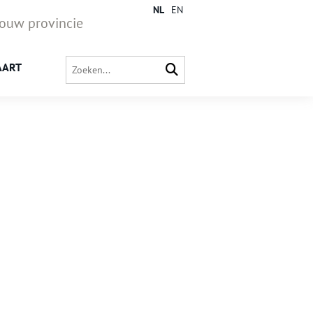
NL
EN
jouw provincie
AART