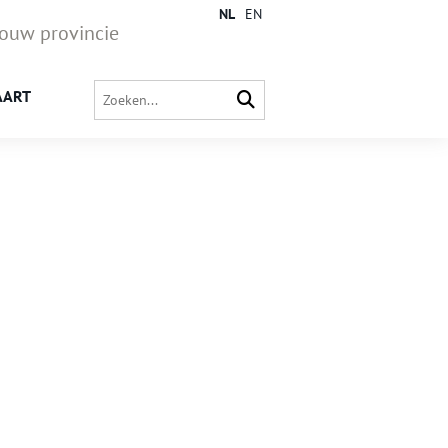
NL
EN
jouw provincie
AART