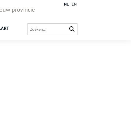
NL
EN
jouw provincie
AART