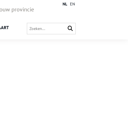
NL
EN
jouw provincie
AART