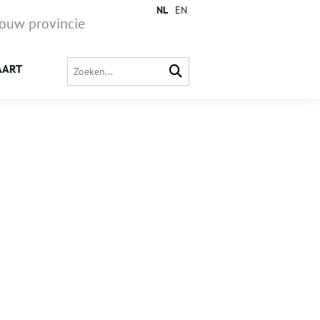
NL
EN
jouw provincie
AART