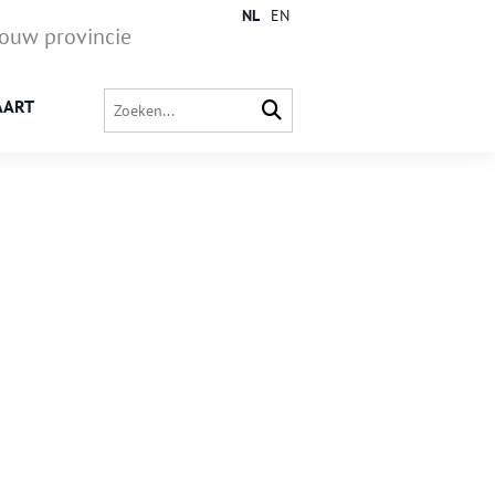
NL
EN
jouw provincie
AART