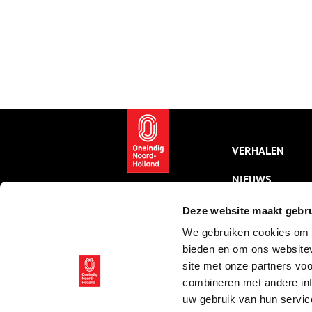
VERHALEN
NIEUWS
KALENDER
Deze website maakt gebru
We gebruiken cookies om c
THEMA’S
bieden en om ons websitev
ACTIVITEITEN
site met onze partners vo
combineren met andere inf
VIDEO’S
uw gebruik van hun servic