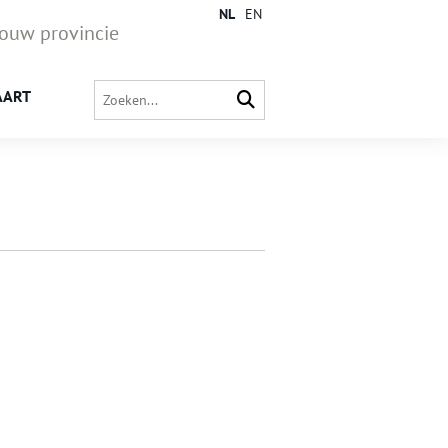
NL
EN
jouw provincie
AART