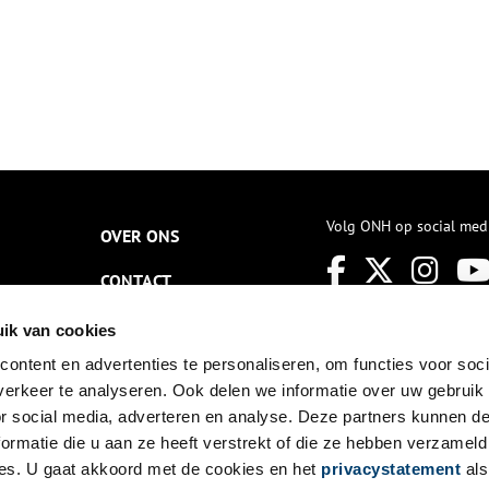
Volg ONH op social med
OVER ONS
CONTACT
NIEUWSBRIEF
ik van cookies
ontent en advertenties te personaliseren, om functies voor soci
DISCLAIMER
erkeer te analyseren. Ook delen we informatie over uw gebruik
PRIVACY
or social media, adverteren en analyse. Deze partners kunnen 
ormatie die u aan ze heeft verstrekt of die ze hebben verzameld
TOEGANKELIJKHEID
es. U gaat akkoord met de cookies en het
privacystatement
als