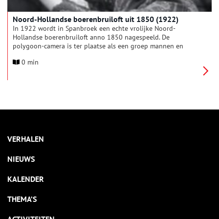
Noord-Hollandse boerenbruiloft uit 1850 (1922)
In 1922 wordt in Spanbroek een echte vrolijke Noord-
Hollandse boerenbruiloft anno 1850 nagespeeld. De
polygoon-camera is ter plaatse als een groep mannen en
vrouwen in traditionele klederdrachten, zwaaiend met hun
0 min
hoofddeksels, langsloopt. We zien de vrouwen met
beugeltassen, sieraden en feesttooi, terwijl het
boerenbruidspaar door erehaag op camera toeloopt. Er wordt
door de aanwezigen volop gedanst en feestgevierd.
VERHALEN
NIEUWS
KALENDER
THEMA’S