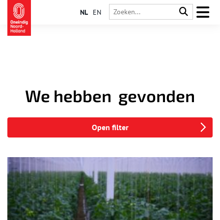
NL
EN
We hebben
gevonden
Open filter