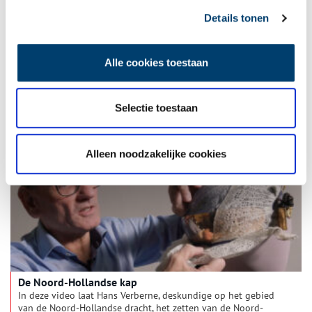
Details tonen
Uit de Noord-Hollandse grond: Vleesvee
Alle cookies toestaan
Noord-Holland staat bekend om haar verschillende soort
etenswaren. Van zuurkool tot vleesvee, het komt allemaal van
Noord-Hollandse bodem. In de serie ‘Uit de Noord-Hollandse
grond’ komt iedere keer een ander typisch Hollands product
Selectie toestaan
0 min
aan bod.
Alleen noodzakelijke cookies
De Noord-Hollandse kap
In deze video laat Hans Verberne, deskundige op het gebied
van de Noord-Hollandse dracht, het zetten van de Noord-