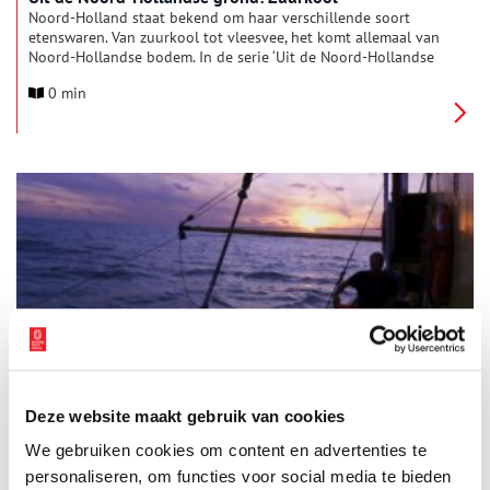
Noord-Holland staat bekend om haar verschillende soort
etenswaren. Van zuurkool tot vleesvee, het komt allemaal van
Noord-Hollandse bodem. In de serie ‘Uit de Noord-Hollandse
grond’ komt iedere keer een ander typisch Hollands product
0 min
aan bod.
Uit de Noord-Hollandse grond: Visserij
Noord-Holland staat bekend om haar verschillende soort
etenswaren. Van zuurkool tot vleesvee, het komt allemaal van
Noord-Hollandse bodem. In de serie ‘Uit de Noord-Hollandse
Deze website maakt gebruik van cookies
grond’ komt iedere keer een ander typisch Hollands product
0 min
We gebruiken cookies om content en advertenties te
aan bod.
personaliseren, om functies voor social media te bieden