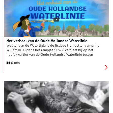
Het verhaal van de Oude Hollandse Waterlinie
Wouter van de Waterlinie is de fictieve trompetter van prins
Willem III. Tijdens het rampjaar 1672 verbleef hij op het
hoofdkwartier van de Oude Hollandse Waterlinie tussen
Nieuwerbrug en Bodegraven. Theatermaker Michiel van de
0 min
Burgt heeft ruime kennis over de waterlinie en het
hoofdkwartier in het bijzonder. Daarom kan hij vanuit het
personage goed improviseren binnen de historische context.
In deze video vertelt hij het verhaal van de Oude Hollandse
Waterlinie.