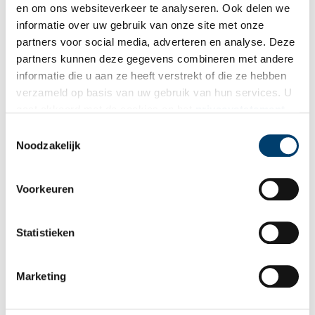
en om ons websiteverkeer te analyseren. Ook delen we
informatie over uw gebruik van onze site met onze
partners voor social media, adverteren en analyse. Deze
partners kunnen deze gegevens combineren met andere
informatie die u aan ze heeft verstrekt of die ze hebben
verzameld op basis van uw gebruik van hun services. U
gaat akkoord met de cookies en het
privacystatement
als u onze website blijft gebruiken.
Toestemmingsselectie
Uit de Noord-Hollandse grond: Zaadveredeling
Noodzakelijk
Noord-Holland staat bekend om haar verschillende soort
etenswaren. Van zuurkool tot vleesvee, het komt allemaal van
Noord-Hollandse bodem. In de serie ‘Uit de Noord-Hollandse
Voorkeuren
grond’ komt iedere keer een ander typisch Hollands product
0 min
aan bod.
Statistieken
Marketing