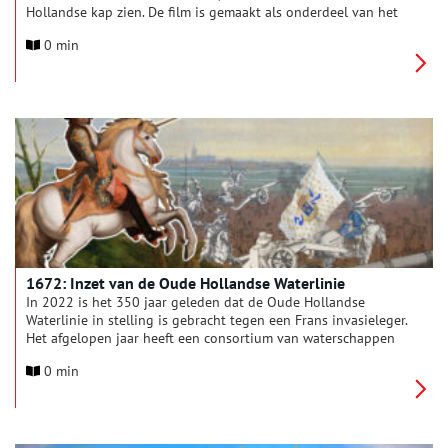
Hollandse kap zien. De film is gemaakt als onderdeel van het
project ‘Ambacht in Dracht’, een initiatief van het Netwerk
0 min
Zuiderzeecollectie. Sinds 2016 is het Netwerk
Zuiderzeecollectie actief, een samenwerkingsverband van 26
musea en andere erfgoedinstellingen rond het IJsselmeer. Het
Netwerk richt zich onder meer op de presentatie van een
gezamenlijke collectie (www.zuiderzeecollectie.nl), het
organiseren van reizende tentoonstellingen en het uitwisselen
van kennis.
1672: Inzet van de Oude Hollandse Waterlinie
In 2022 is het 350 jaar geleden dat de Oude Hollandse
Waterlinie in stelling is gebracht tegen een Frans invasieleger.
Het afgelopen jaar heeft een consortium van waterschappen
en ingenieursbureaus onder leiding van Deltares en in nauwe
0 min
samenwerking met de Stichting Oude Hollandse Waterlinie een
deel van deze waterlinie gereconstrueerd. Om de werking van
de inundatie goed uit te leggen is een video gemaakt die het
verhaal van de Oude Hollandse Waterlinie op een
toegankelijke manier uitlegt.