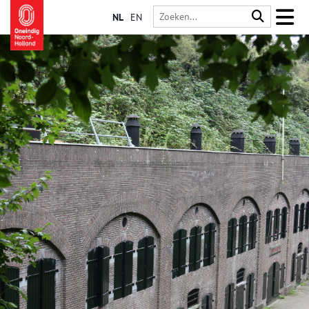
NL
EN