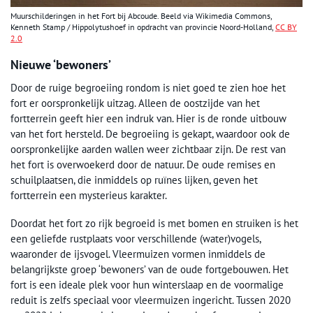
Muurschilderingen in het Fort bij Abcoude. Beeld via Wikimedia Commons,
Kenneth Stamp / Hippolytushoef in opdracht van provincie Noord-Holland,
CC BY
2.0
Nieuwe ‘bewoners’
Door de ruige begroeiing rondom is niet goed te zien hoe het
fort er oorspronkelijk uitzag. Alleen de oostzijde van het
fortterrein geeft hier een indruk van. Hier is de ronde uitbouw
van het fort hersteld. De begroeiing is gekapt, waardoor ook de
oorspronkelijke aarden wallen weer zichtbaar zijn. De rest van
het fort is overwoekerd door de natuur. De oude remises en
schuilplaatsen, die inmiddels op ruïnes lijken, geven het
fortterrein een mysterieus karakter.
Doordat het fort zo rijk begroeid is met bomen en struiken is het
een geliefde rustplaats voor verschillende (water)vogels,
waaronder de ijsvogel. Vleermuizen vormen inmiddels de
belangrijkste groep ‘bewoners’ van de oude fortgebouwen. Het
fort is een ideale plek voor hun winterslaap en de voormalige
reduit is zelfs speciaal voor vleermuizen ingericht. Tussen 2020