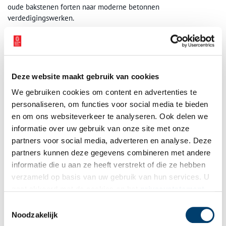
oude bakstenen forten naar moderne betonnen
verdedigingswerken.
Oorspronkelijk zouden alle forten binnen de Stelling van
Amsterdam dezelfde opzet krijgen als het Fort bij Abcoude. Na
de uitvinding van de brisantgranaat was dat niet langer
verstandig. De bouw van stellingforten werd zelfs tien jaar
Deze website maakt gebruik van cookies
stopgezet, zodat er met nieuwe bouwmaterialen kon worden
We gebruiken cookies om content en advertenties te
geëxperimenteerd. Pas in 1897 werd de bouw hervat. De
personaliseren, om functies voor social media te bieden
opvolgers van het Fort bij Abcoude waren compacter en volledig
gebouwd uit cementbeton, dat steviger was dan brikkenbeton.
en om ons websiteverkeer te analyseren. Ook delen we
Het Fort bij Vijfhuizen is hier een voorbeeld van.
informatie over uw gebruik van onze site met onze
partners voor social media, adverteren en analyse. Deze
partners kunnen deze gegevens combineren met andere
informatie die u aan ze heeft verstrekt of die ze hebben
verzameld op basis van uw gebruik van hun services. U
gaat akkoord met de cookies en het
privacystatement
als u onze website blijft gebruiken.
Toestemmingsselectie
Noodzakelijk