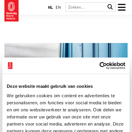
NL
EN
Deze website maakt gebruik van cookies
Binnenkijker: stolpboerderij in Schoorldam
We gebruiken cookies om content en advertenties te
Voor de serie ‘Binnenkijker’ van Boerderijenstichting Noord-
Holland gaat agrarisch erfgoed specialist Anna Groentjes op
personaliseren, om functies voor social media te bieden
bezoek bij bijzondere stolpboerderijen. Trotse eigenaren
en om ons websiteverkeer te analyseren. Ook delen we
vertellen haar alles over de geschiedenis en het interieur van
informatie over uw gebruik van onze site met onze
de stolp. De interieurs verschillen nog meer van elkaar dan de
buitenkanten. Bij woonboerderijen zien we de zoektocht naar
partners voor social media, adverteren en analyse. Deze
het toepassen van nieuwe functies, op basis van de
partners kunnen deze gegevens combineren met andere