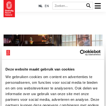
NL
EN
Deze website maakt gebruik van cookies
In café Scheltema bén je iemand
We gebruiken cookies om content en advertenties te
Coronatijden. Achter de Dam in Amsterdam is het stil bij café
Scheltema. Eén voordeel, de normaal drukbezette uitbaters
personaliseren, om functies voor social media te bieden
Joke en Wim hebben nu alle tijd om te vertellen over het
en om ons websiteverkeer te analyseren. Ook delen we
beruchte verleden van het café en wat Scheltema in hun ogen
informatie over uw gebruik van onze site met onze
zo essentieel maakt. “Je bént iemand als je hierbinnen komt.”
partners voor social media, adverteren en analyse. Deze
partners kunnen deze gegevens combineren met andere