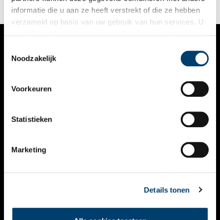
informatie die u aan ze heeft verstrekt of die ze hebben
verzameld op basis van uw gebruik van hun services. U
gaat akkoord met de cookies en het
privacystatement
als u onze website blijft gebruiken.
Toestemmingsselectie
VERHALEN
Noodzakelijk
NIEUWS
Voorkeuren
KALENDER
THEMA’S
Statistieken
ACTIVITEITEN
Marketing
VIDEO’S
OVER ONS
Details tonen
CONTACT