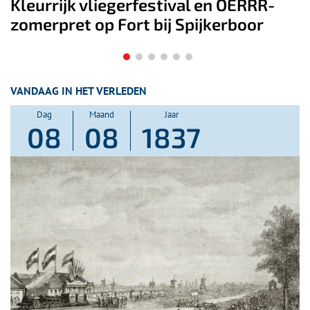
l en OERRR-
Rondleiding Fort K’IJK én F
ijkerboor
Oer-IJ gebied
VANDAAG IN HET VERLEDEN
Dag
Maand
Jaar
08
08
1837