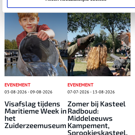
T
EVENEMENT
EVENEMENT
- 09-08-2026
07-07-2026 - 13-08-2026
15-08-2026 - 15
ag tijdens
Zomer bij Kasteel
Folklore
eme Week in
Radboud:
Zaanse S
Middeleeuws
rzeemuseum
Kampement,
Sprookjeskasteel,