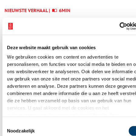
NIEUWSTE VERHAAL |
6MIN
Heiligen van de Lage
Landen I: van Cunera tot
Lambertus
Deze website maakt gebruik van cookies
We gebruiken cookies om content en advertenties te
personaliseren, om functies voor social media te bieden en 
WAAR BEN JIJ NU?
ons websiteverkeer te analyseren. Ook delen we informatie 
Verhalen op
uw gebruik van onze site met onze partners voor social medi
adverteren en analyse. Deze partners kunnen deze gegeven
de kaart
combineren met andere informatie die u aan ze heeft verstrek
die ze hebben verzameld op basis van uw gebruik van hun
Op de verhalenkaart kan je precies zien wat zich vroeger
services. U gaat akkoord met de cookies en het
overal heeft afgespeeld. Bij jou in de buurt, maar ook op
privacystatement
als u onze website blijft gebruiken.
andere plekken in Noord-Holland. Ga mee op avontuur door
Toestemmingsselectie
jouw eigen provincie!
Noodzakelijk